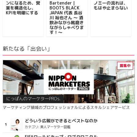
ンになるため、営
Bartender｜
ノミーの流れは、
業を構造化し、
BOOTS BLACK
もはや止まらない
KPIを明確にする
JAPAN 代表 長谷
川 裕也さん ～ 酒
飲みながら靴磨き
ながらしゃべりま
す！～
新たなる「出会い」
にっぽんのマーケターPROs.
マーケティング領域のプロフェッショナルによるスキルシェアサービス
どういう広報ができるとベストなのか
カテゴリ:
美人マーケター図鑑
FIFAワールドカップ・ロゴクロニクル