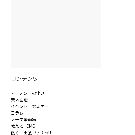
コンテンツ
マーケターの企み
美人図鑑
イベント・セミナー
コラム
マーケ最前線
教えて! CMO
働く・出会い / DeaU