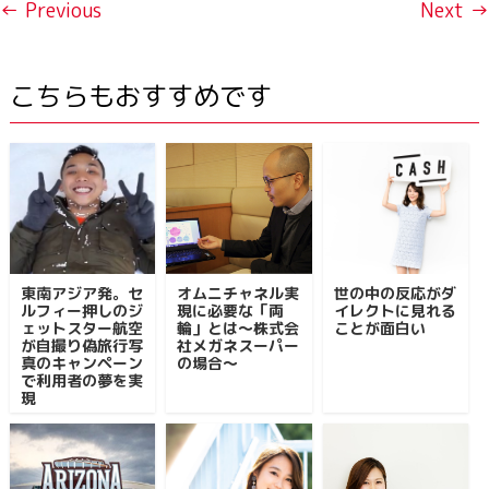
← Previous
Next →
こちらもおすすめです
東南アジア発。セ
オムニチャネル実
世の中の反応がダ
ルフィー押しのジ
現に必要な「両
イレクトに見れる
ェットスター航空
輪」とは～株式会
ことが面白い
が自撮り偽旅行写
社メガネスーパー
真のキャンペーン
の場合～
で利用者の夢を実
現