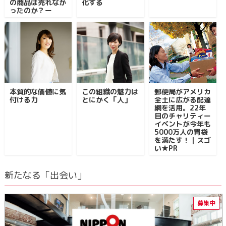
の商品は売れなか
化する
ったのか？ー
本質的な価値に気
この組織の魅力は
郵便局がアメリカ
付ける力
とにかく「人」
全土に広がる配達
網を活用。22年
目のチャリティー
イベントが今年も
5000万人の胃袋
を満たす！｜スゴ
い★PR
新たなる「出会い」