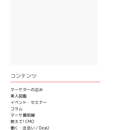
コンテンツ
マーケターの企み
美人図鑑
イベント・セミナー
コラム
マーケ最前線
教えて! CMO
働く・出会い / DeaU