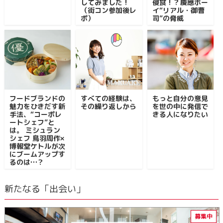
してみました！
侵食！？慶應ボー
（街コン参加後レ
イ“リアル・御曹
ポ）
司”の脅威
フードブランドの
すべての経験は、
もっと自分の意見
魅力をひきだす新
その繰り返しから
を世の中に発信で
手法、“コーポレ
きる人になりたい
ートシェフ”と
は。 ミシュラン
シェフ 鳥羽周作×
博報堂ケトルが次
にブームアップす
るのは…？
新たなる「出会い」