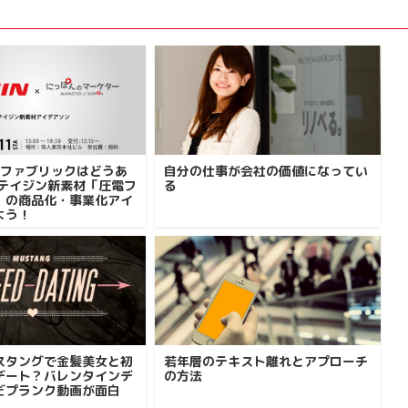
のファブリックはどうあ
自分の仕事が会社の価値になってい
 テイジン新素材「圧電フ
る
」の商品化・事業化アイ
よう！
スタングで金髪美女と初
若年層のテキスト離れとアプローチ
デート？バレンタインデ
の方法
だプランク動画が面白