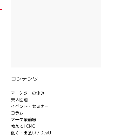
コンテンツ
マーケターの企み
美人図鑑
イベント・セミナー
コラム
マーケ最前線
教えて! CMO
働く・出会い / DeaU