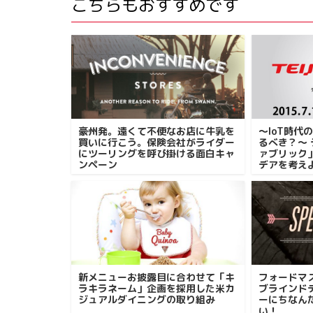
こちらもおすすめです
豪州発。遠くて不便なお店に牛乳を
〜IoT時代
買いに行こう。保険会社がライダー
るべき？〜
にツーリングを呼び掛ける面白キャ
ァブリック
ンペーン
デアを考え
新メニューお披露目に合わせて「キ
フォードマ
ラキラネーム」企画を採用した米カ
ブラインド
ジュアルダイニングの取り組み
ーにちなん
い！