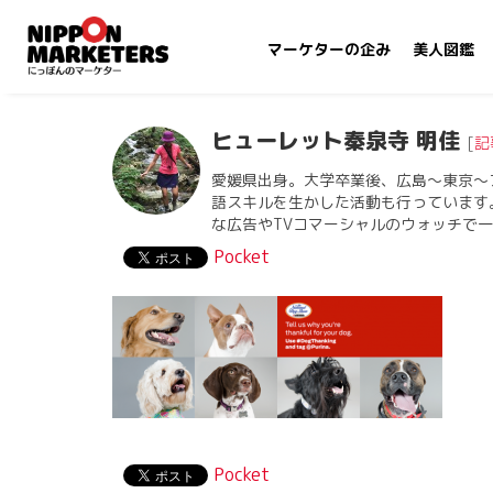
マーケターの企み
美人図鑑
ヒューレット秦泉寺 明佳
[
記
愛媛県出身。大学卒業後、広島〜東京〜
語スキルを生かした活動も行っています
な広告やTVコマーシャルのウォッチで
Pocket
Pocket