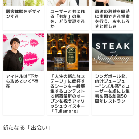
顧客体験をデザイ
ユーザーと共に作
両者の利益を同時
ンする
る「共創」の形
に実現できる提案
を、どう実現する
を行う、おもしろ
か
さと難しさ
アイドルは”下か
「人生の新たなス
シンガポール発。
ら攻めていく”存
テージ」に乾杯す
肉汁ジュージュ
在
るシーンを一般募
ー"シズル感"でユ
集するコンテスト
ーザーを虜にし集
で新蒸留所のオー
客を図る創業50
プンを祝うアイリ
周年レストラン
ッシュウイスキー
「Tullamore」
新たなる「出会い」