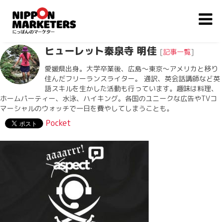
ヒューレット秦泉寺 明佳
[
記事一覧
]
愛媛県出身。大学卒業後、広島〜東京〜アメリカと移り
住んだフリーランスライター。 通訳、英会話講師など英
語スキルを生かした活動も行っています。趣味は料理、
ホームパーティー、水泳、ハイキング。各国のユニークな広告やTVコ
マーシャルのウォッチで一日を費やしてしまうことも。
Pocket