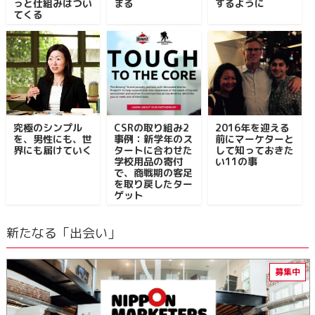
っと仕組みはつい
まる
するように
てくる
究極のシンプル
CSRの取り組み2
2016年を迎える
を、男性にも、世
事例：新学年のス
前にマーケターと
界にも届けていく
タートに合わせた
して知っておきた
学校用品の寄付
い11の事
で、商戦期の客足
を取り戻したター
ゲット
新たなる「出会い」