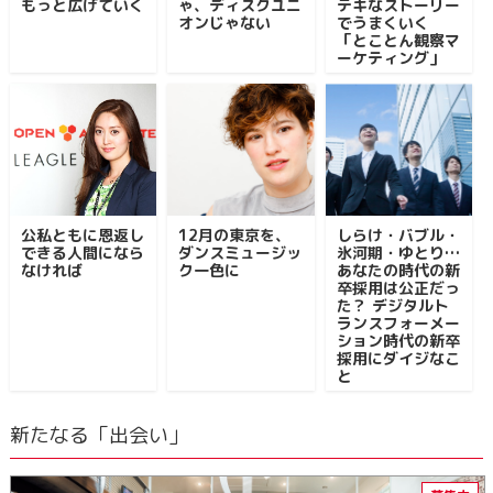
もっと広げていく
ゃ、ディスクユニ
テキなストーリー
オンじゃない
でうまくいく
「とことん観察マ
ーケティング」
公私ともに恩返し
12月の東京を、
しらけ・バブル・
できる人間になら
ダンスミュージッ
氷河期・ゆとり…
なければ
ク一色に
あなたの時代の新
卒採用は公正だっ
た？ デジタルト
ランスフォーメー
ション時代の新卒
採用にダイジなこ
と
新たなる「出会い」