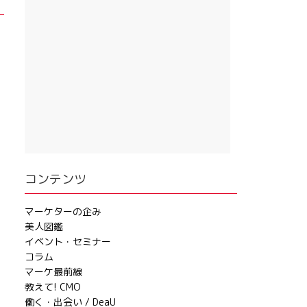
コンテンツ
マーケターの企み
美人図鑑
イベント・セミナー
コラム
マーケ最前線
教えて! CMO
働く・出会い / DeaU