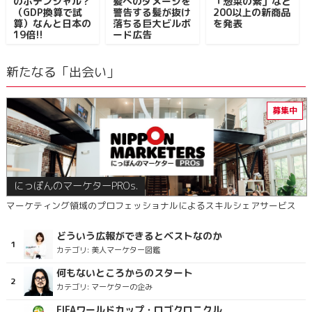
のポテンシャル？
髪へのダメージを
「惣菜の素」など
（GDP換算で試
警告する髪が抜け
200以上の新商品
算）なんと日本の
落ちる巨大ビルボ
を発表
19倍!!
ード広告
新たなる「出会い」
にっぽんのマーケターPROs.
マーケティング領域のプロフェッショナルによるスキルシェアサービス
どういう広報ができるとベストなのか
カテゴリ:
美人マーケター図鑑
何もないところからのスタート
カテゴリ:
マーケターの企み
FIFAワールドカップ・ロゴクロニクル