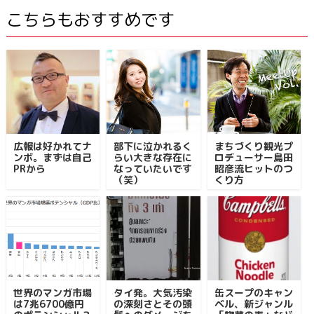
こちらもおすすめです
広報は好かれてナ
部下に泣かれるく
まちづくり観光プ
ンボ。まずは自己
らい大きな存在に
ロデューサー島田
PRから
なっていたいです
昭彦流ヒットのつ
（笑）
くり方
世界のマンガ市場
タイ発。大気汚染
缶スープのキャン
は7兆6700億円
の深刻さとその頭
ベル、新ジャンル