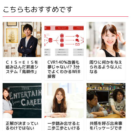
こちらもおすすめです
ＣＩＳ＝ＥＩＳを
CVR140%改善も
周りに何かを与え
組み込んだ昇進シ
夢じゃない!? 3分
られるような人に
ステム「鳥耕作」
でよくわかるWEB
なる
接客
正解が決まってい
一歩踏み出せると
共感を呼ぶ出来事
るわけではない
二歩三歩といける
をパッケージでき