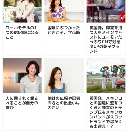
ロールモデルの1
困難にぶつかった
英国発。障害を持
つの選択肢になる
ときこそ、学ぶ時
つ人をメインキャ
こと
ストにユーモアた
っぷりCMで好感
度UPの菓子ブラ
ンド
人に囲まれて愛さ
他社の広報や記者
英国発。メキシコ
れることが自分の
の方との出会いは
との国境に壁をつ
喜び
大きい
くると発言のトラ
ンプ氏をメキシカ
ンバンドがスコッ
トランドで温かく
お出迎え！？