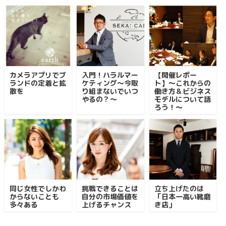
カメラアプリでブ
入門！ハラルマー
【開催レポー
ランドの定着と拡
ケティング～今取
ト】〜これからの
散を
り組まないでいつ
働き方＆ビジネス
やるの？～
モデルについて語
ろう！〜
同じ女性でしかわ
挑戦できることは
立ち上げたのは
からないことも
自分の市場価値を
「日本一高い靴磨
多々ある
上げるチャンス
き店」