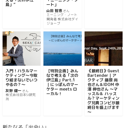
島」”
ート」
山田 智恵
さん
ミーニング・ノート
開発者 株式会社ダイ
ジョーブ
入門！ハラルマー
【特別企画】みん
《最終日》Guest
ケティング～今取
なで考える「次の
Bartender｜ア
り組まないでいつ
伊江島」Part.1
クティブ 藤原 尚
やるの？～
｜にっぽんのマー
也さん＆IDOM 中
ケター meets ロ
澤 伸也さん ～マ
友野 健一
さん
ーカル！
ッスル＆ ハッス
株式会社日本SI研究
ル？マーケティン
所
グ兄貴コンビが最
終日を盛上げます
～
新たなる「出会い」