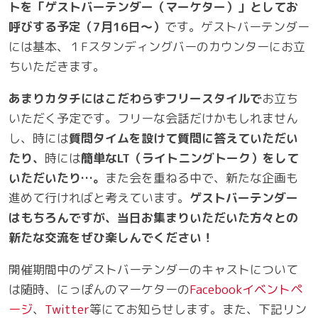
トを「ゲストバーテンダー（マーケター）」としてお
呼びする予定（7月16日～）
です。ゲストバーテンダー
には基本、１Fスタンディングバーのカウンターにお立
ちいただきます。
あまりカタチにはこだわらずフリースタイルで
お立ち
いただく予定です。フリーな会話だけかもしれません
し、時には
質問タイムを設けて質問に答えていただい
たり、
時には
簡単なLT（ライトニングトーク）をして
いただいたり…。
また会を重ねる中で、新たな企画も
進めて行ければと考えています。
ゲストバーテンダー
はもちろんですが、当日お集まりいただいた方々との
新たな交流をぜひ楽しんでください！
開催期間中のゲストバーテンダーのキャストについて
は随時、にっぽんのマーケターの
Facebookイベントペ
ージ
、
Twitter
等にてお知らせします。また、下記リン