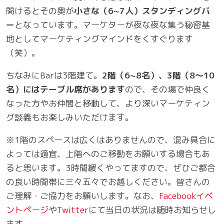
開けるとその奥が
小さな（6~7人）スタンディングバ
ー
となっています。マーケターが夜な夜な集う秘密基
地としてマーケティングマインドをくすぐります
（笑）。
ちなみにBarは3階建て。
2階（6~8名）、3階（8～10
名）にはテーブル席があります
ので、その場で仲良く
なった方やお仲間と移動して、より深いマーケティン
グ談義もお楽しみいただけます。
※1階のスペースは広くはありませんので、混み具合に
よっては適宜、上階へのご移動をお願いする場合もあ
ると思います。3時間緩くやってますので、ぜひご都合
の良い時間帯に三々五々でお越しください。皆さんの
ご理解・ご協力をお願いします。なお、
Facebookイベ
ントページ
や
Twitter
にて当日の状況は随時お知らせし
ます。