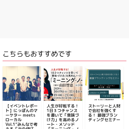
こちらもおすすめです
【イベントレポー
人生が好転する！
ストーリーと人財
ト】にっぽんのマ
1日３つチャンス
で会社を強くす
ーケター meets
を書いて「意味づ
る！ 最強ブラン
ローカル
け力」を高めるノ
ディングセミナー
Vol.1”みんなで考
ート・メソッド
える「次の伊江
「ミーニング・ノ