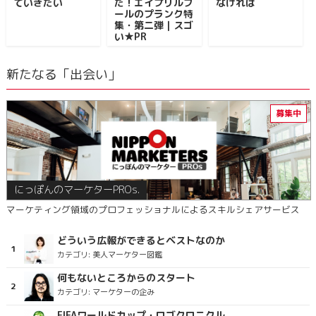
ていきたい
た！エイプリルフ
なければ
ールのプランク特
集・第二弾｜スゴ
い★PR
新たなる「出会い」
にっぽんのマーケターPROs.
マーケティング領域のプロフェッショナルによるスキルシェアサービス
どういう広報ができるとベストなのか
カテゴリ:
美人マーケター図鑑
何もないところからのスタート
カテゴリ:
マーケターの企み
FIFAワールドカップ・ロゴクロニクル