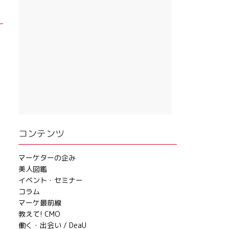
コンテンツ
マーケターの企み
美人図鑑
イベント・セミナー
コラム
マーケ最前線
教えて! CMO
働く・出会い / DeaU