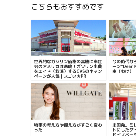
こちらもおすすめです
世界的なガソリン価格の高騰に車社
今の時代なら
会のアメリカは悲鳴！ガソリン出費
ーン“Dear 
をエイド（救済）するCVSのキャン
由（わけ）
ペーンが人気｜スゴい★PR
物事の考え方や捉え方がすごく変わ
米国発。ミ
った
トにしたダ
ドイノベー