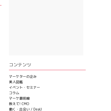
コンテンツ
マーケターの企み
美人図鑑
イベント・セミナー
コラム
マーケ最前線
教えて! CMO
働く・出会い / DeaU