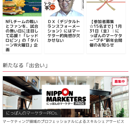
NFLチームの戦い
ＤＸ（デジタルト
【参加者募集
とファンを、試合
ランスフォーメー
☆15名まで】1月
の無い日に注目し
ション）にはマー
31日（金）：に
て応援！「レッド
ケター的発想が欠
っぽんのマーケタ
ロビン」の「タバ
かせない
ー“プチ”新年会開
ーンW火曜日」企
催のお知らせ
画
新たなる「出会い」
にっぽんのマーケターPROs.
マーケティング領域のプロフェッショナルによるスキルシェアサービス