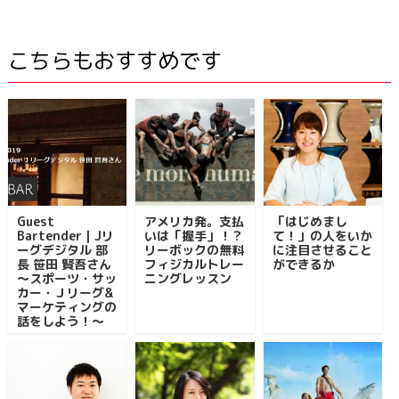
こちらもおすすめです
Guest
アメリカ発。支払
「はじめまし
Bartender｜Jリ
いは「握手」！？
て！」の人をいか
ーグデジタル 部
リーボックの無料
に注目させること
長 笹田 賢吾さん
フィジカルトレー
ができるか
～スポーツ・サッ
ニングレッスン
カー・Ｊリーグ&
マーケティングの
話をしよう！～