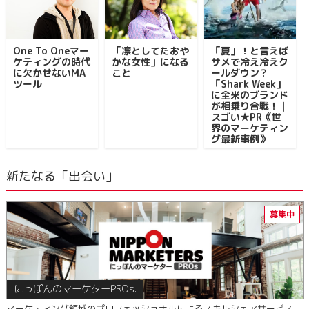
One To Oneマー
「凛としてたおや
「夏」！と言えば
ケティングの時代
かな女性」になる
サメで冷え冷えク
に欠かせないMA
こと
ールダウン？
ツール
「Shark Week」
に全米のブランド
が相乗り合戦！｜
スゴい★PR《世
界のマーケティン
グ最新事例》
新たなる「出会い」
にっぽんのマーケターPROs.
マーケティング領域のプロフェッショナルによるスキルシェアサービス