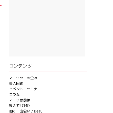
コンテンツ
マーケターの企み
美人図鑑
イベント・セミナー
コラム
マーケ最前線
教えて! CMO
働く・出会い / DeaU