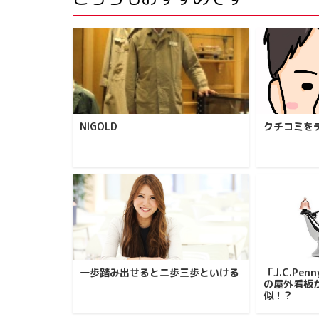
NIGOLD
クチコミを
一歩踏み出せると二歩三歩といける
「J.C.P
の屋外看板
似！？