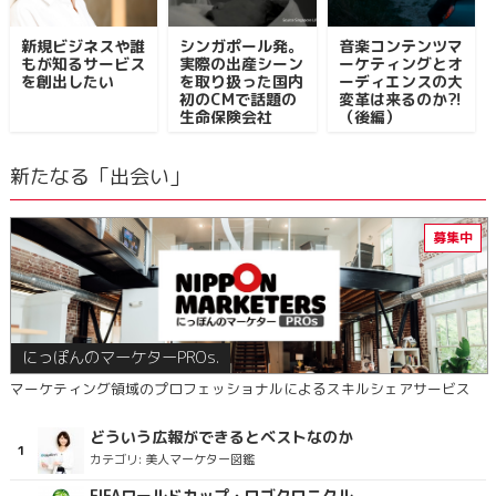
新規ビジネスや誰
シンガポール発。
音楽コンテンツマ
もが知るサービス
実際の出産シーン
ーケティングとオ
を創出したい
を取り扱った国内
ーディエンスの大
初のCMで話題の
変革は来るのか⁈
生命保険会社
（後編）
新たなる「出会い」
にっぽんのマーケターPROs.
マーケティング領域のプロフェッショナルによるスキルシェアサービス
どういう広報ができるとベストなのか
カテゴリ:
美人マーケター図鑑
FIFAワールドカップ・ロゴクロニクル