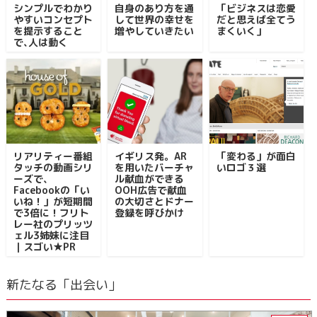
シンプルでわかり
自身のあり方を通
「ビジネスは恋愛
やすいコンセプト
して世界の幸せを
だと思えば全てう
を提示すること
増やしていきたい
まくいく」
で､人は動く
リアリティー番組
イギリス発。AR
「変わる」が面白
タッチの動画シリ
を用いたバーチャ
いロゴ３選
ーズで、
ル献血ができる
Facebookの「い
OOH広告で献血
いね！」が短期間
の大切さとドナー
で3倍に！フリト
登録を呼びかけ
レー社のプリッツ
ェル3姉妹に注目
｜スゴい★PR
新たなる「出会い」