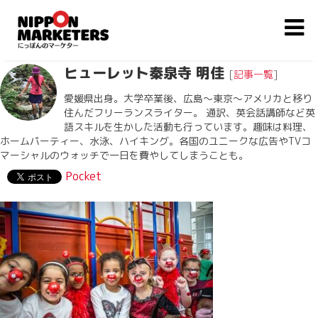
ヒューレット秦泉寺 明佳
[
記事一覧
]
愛媛県出身。大学卒業後、広島〜東京〜アメリカと移り
住んだフリーランスライター。 通訳、英会話講師など英
語スキルを生かした活動も行っています。趣味は料理、
ホームパーティー、水泳、ハイキング。各国のユニークな広告やTVコ
マーシャルのウォッチで一日を費やしてしまうことも。
Pocket