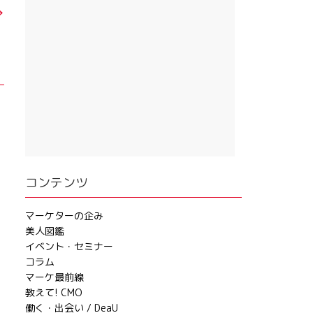
→
コンテンツ
マーケターの企み
美人図鑑
イベント・セミナー
コラム
マーケ最前線
教えて! CMO
働く・出会い / DeaU