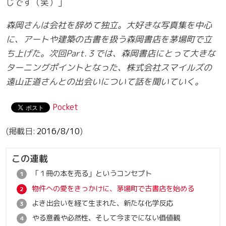
じです（笑）」
森岡さんは会社を辞めて独立。大好きな写真集を中心
に、アートや建築の古書を扱う森岡書店を茅場町で立
ち上げた。次回Part.３では、森岡書店にとって大きな
ターニングポイントとなった、株式会社スマイルズの
遠山正道さんとの出会いについて話を聞いていく。
Pocket
2016/8/10
この連載
「１冊の本を売る」というコンセプト
物件への愛をきっかけに、茅場町で古書店を始める
よき出会いを経て生まれた、新たな化学反応
やる意義や必然性、そして今までにない価値観