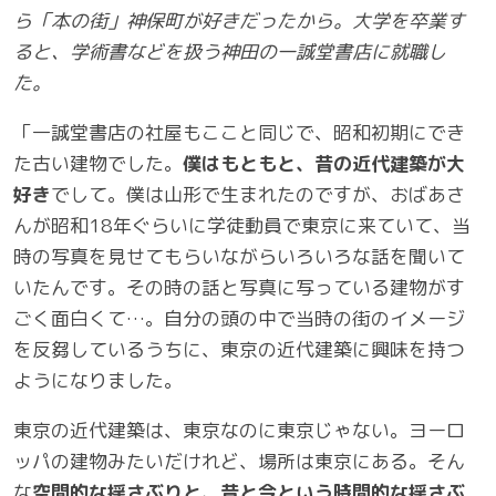
ら「本の街」神保町が好きだったから。大学を卒業す
ると、学術書などを扱う神田の一誠堂書店に就職し
た。
「一誠堂書店の社屋もここと同じで、昭和初期にでき
た古い建物でした。
僕はもともと、昔の近代建築が大
好き
でして。僕は山形で生まれたのですが、おばあさ
んが昭和18年ぐらいに学徒動員で東京に来ていて、当
時の写真を見せてもらいながらいろいろな話を聞いて
いたんです。その時の話と写真に写っている建物がす
ごく面白くて…。自分の頭の中で当時の街のイメージ
を反芻しているうちに、東京の近代建築に興味を持つ
ようになりました。
東京の近代建築は、東京なのに東京じゃない。ヨーロ
ッパの建物みたいだけれど、場所は東京にある。そん
な
空間的な揺さぶりと、昔と今という時間的な揺さぶ