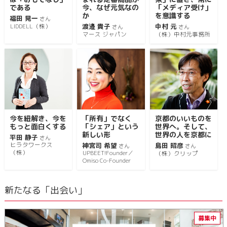
である
今、なぜ元気なの
「メディア受け」
か
を意識する
福田 晃一
さん
渡邉 貴子
中村 元
LIDDELL（株）
さん
さん
マース ジャパン
（株）中村元事務所
今を紐解き、今を
「所有」でなく
京都のいいものを
もっと面白くする
「シェア」という
世界へ。そして、
新しい形
世界の人を京都に
平田 静子
さん
ヒラタワークス
神宮司 希望
島田 昭彦
さん
さん
（株）
UPBEET!Founder／
（株）クリップ
Omiso Co-Founder
新たなる「出会い」