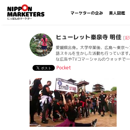
マーケターの企み
美人図鑑
ヒューレット秦泉寺 明佳
[
記
愛媛県出身。大学卒業後、広島〜東京〜
語スキルを生かした活動も行っています
な広告やTVコマーシャルのウォッチで
Pocket