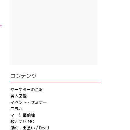
コンテンツ
マーケターの企み
美人図鑑
イベント・セミナー
コラム
マーケ最前線
教えて! CMO
働く・出会い / DeaU