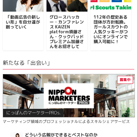
「動画広告の新し
グロースハッカ
112年の歴史ある
い形」を自分達が
ー・カンファレン
団体が方針転換。
創っていく
ス KAIZEN
ガールスカウトの
platform須藤さ
人気クッキーがつ
ん・クックパッド
いにオンラインで
プレミアム加藤さ
購入可能に！
んをお招きして
新たなる「出会い」
にっぽんのマーケターPROs.
マーケティング領域のプロフェッショナルによるスキルシェアサービス
どういう広報ができるとベストなのか