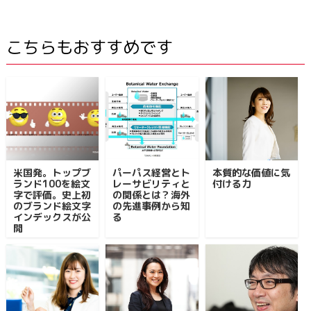
こちらもおすすめです
米国発。トップブ
パーパス経営とト
本質的な価値に気
ランド100を絵文
レーサビリティと
付ける力
字で評価。史上初
の関係とは？海外
のブランド絵文字
の先進事例から知
インデックスが公
る
開