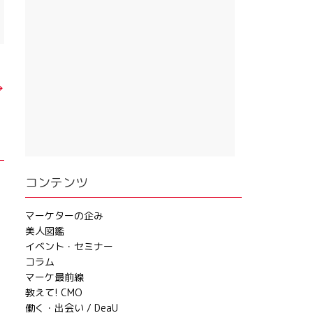
→
コンテンツ
マーケターの企み
美人図鑑
イベント・セミナー
コラム
マーケ最前線
教えて! CMO
働く・出会い / DeaU