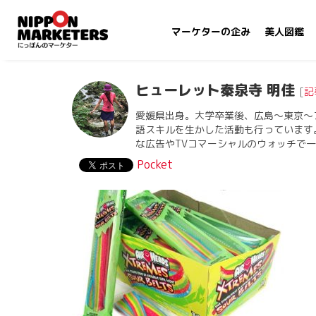
マーケターの企み
美人図鑑
ヒューレット秦泉寺 明佳
[
記
愛媛県出身。大学卒業後、広島〜東京〜
語スキルを生かした活動も行っています
な広告やTVコマーシャルのウォッチで
Pocket