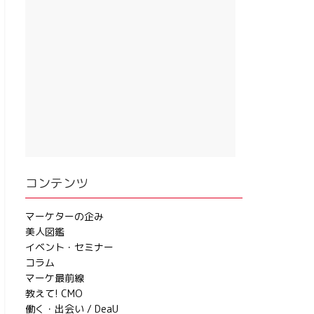
コンテンツ
マーケターの企み
美人図鑑
イベント・セミナー
コラム
マーケ最前線
教えて! CMO
働く・出会い / DeaU