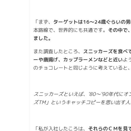
「まず、
ターゲットは16～24歳ぐらいの
本路線で、世界的にも共通です。
その中で
ました。
また調査したところ、
スニッカーズを食べ
ーや唐揚げ、カップラーメンなどと近い
よ
のチョコレートと同じように考えていると
スニッカーズといえば、'80～'90年代
ズTM」というキャッチコピーを思い出す人
「私が入社したころは、
それらのＣＭを見て