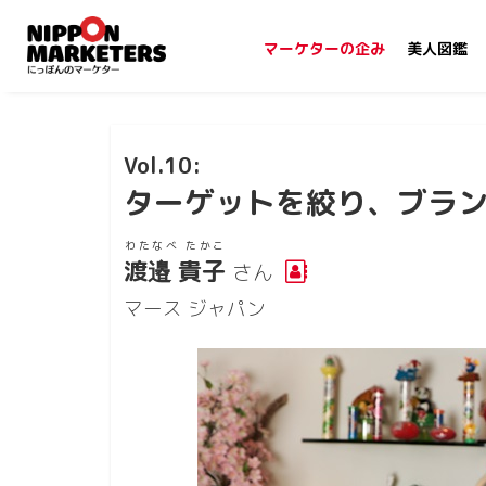
マーケターの企み
美人図鑑
10
ターゲットを絞り、ブラ
わたなべ たかこ
渡邉 貴子
さん
マース ジャパン