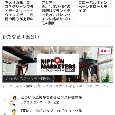
アメリカ発。エ
アジア
グローバルキャン
コ？グリーンフラ
発。"LOVE/愛"の
ペーンをローカラ
イデー＆ウィード
解釈はブランドそ
イズ
ウェンズデーに世
れぞれ。バレンタ
間の関心が上昇中
インに絡めたプロ
モ4事例
新たなる「出会い」
にっぽんのマーケターPROs.
マーケティング領域のプロフェッショナルによるスキルシェアサービス
どういう広報ができるとベストなのか
カテゴリ:
美人マーケター図鑑
FIFAワールドカップ・ロゴクロニクル