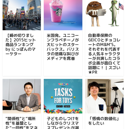
【締め切りまし
米国発。ユニコー
自動車保険の
た】2015ヒット
ンフラペチーノが
GEICOとチョコレ
商品ランキング
大ヒットのスター
ートのM&M'S。
by にっぽんのマ
バックス。バリス
それぞれを代表す
ーケター
タの悲痛な叫びが
る人気キャラクタ
メディアを席巻
ーが共演したコラ
ボ企画が面白くて
話題に！｜スゴい
★PR
“関係性"と“場所
子どものしつけを
「感情の数値化」
性"を基盤とし
しながらクリスマ
をしたい
た“一回性"をマネ
スプレゼントが選