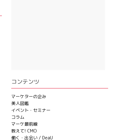
コンテンツ
マーケターの企み
美人図鑑
イベント・セミナー
コラム
マーケ最前線
教えて! CMO
働く・出会い / DeaU