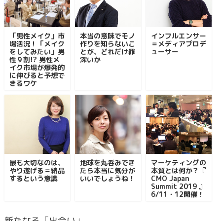
「男性メイク」市
本当の意味でモノ
インフルエンサー
場活況！「メイク
作りを知らないこ
＝メディアプロデ
をしてみたい」男
とが、どれだけ罪
ューサー
性９割!? 男性メ
深いか
イク市場が爆発的
に伸びると予想で
きるワケ
最も大切なのは、
地球を丸呑みでき
マーケティングの
やり遂げる＝納品
たら本当に気分が
本質とは何か？『
するという意識
いいでしょうね！
CMO Japan
Summit 2019 』
6/11・12開催！
新たなる「出会い」