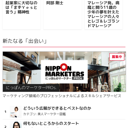
起業家に大切なの
阿部 剛士
マレーシア発。病
は「まずＹｅｓと
魔と闘う11歳の
言う」精神性
少年の夢を叶えた
マレーシアの人々
とレゴ＆レゴラン
ドマレーシア
新たなる「出会い」
にっぽんのマーケターPROs.
マーケティング領域のプロフェッショナルによるスキルシェアサービス
どういう広報ができるとベストなのか
カテゴリ:
美人マーケター図鑑
何もないところからのスタート