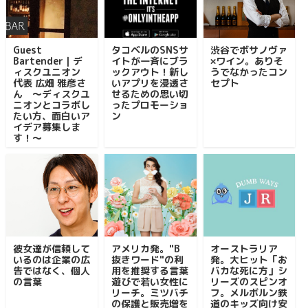
Guest
タコベルのSNSサ
渋谷でボサノヴァ
Bartender｜デ
イトが一斉にブラ
×ワイン。ありそ
ィスクユニオン
ックアウト！新し
うでなかったコン
代表 広畑 雅彦さ
いアプリを浸透さ
セプト
ん ～ディスクユ
せるための思い切
ニオンとコラボし
ったプロモーショ
たい方、面白いア
ン
イデア募集しま
す！～
彼女達が信頼して
アメリカ発。"B
オーストラリア
いるのは企業の広
抜きワード"の利
発。大ヒット「お
告ではなく、個人
用を推奨する言葉
バカな死に方」シ
の言葉
遊びで若い女性に
リーズのスピンオ
リーチ。ミツバチ
フ。メルボルン鉄
の保護と販売増を
道のキッズ向け安