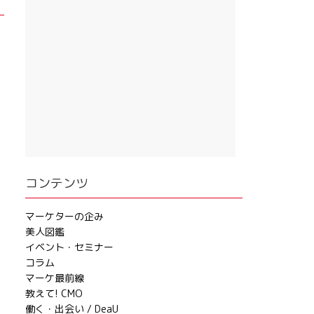
コンテンツ
マーケターの企み
美人図鑑
イベント・セミナー
コラム
マーケ最前線
教えて! CMO
働く・出会い / DeaU