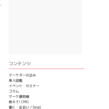
コンテンツ
マーケターの企み
美人図鑑
イベント・セミナー
コラム
マーケ最前線
教えて! CMO
働く・出会い / DeaU