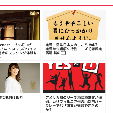
artender｜サッポロビー
絵馬に見る日本人のこころ Vol.3：
枝さん ～いつものワイン
絵馬から紐解く行動ニーズ［恋愛絵
驚きのスワリング体験を
馬篇 其の三］
～
値に気付ける力
アメリカ初のソーダ税課税法案が通
過。カリフォルニア州の小都市バー
クレーでなぜ法案が通過できたの
か？