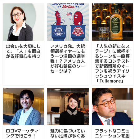
出会いを大切にし
アメリカ発。大統
「人生の新たなス
て、「人」を面白
領選挙イヤーにも
テージ」に乾杯す
がる好奇心を持つ
う一つ注目の選挙
るシーンを一般募
戦！？アメリカ人
集するコンテスト
が好む朝食のソー
で新蒸留所のオー
セージは？
プンを祝うアイリ
ッシュウイスキー
「Tullamore」
ロゴ×マーケティ
魅力に気づいてい
フラットなコミュ
ングで行こう！
ない地域が多くあ
ニケーションを創