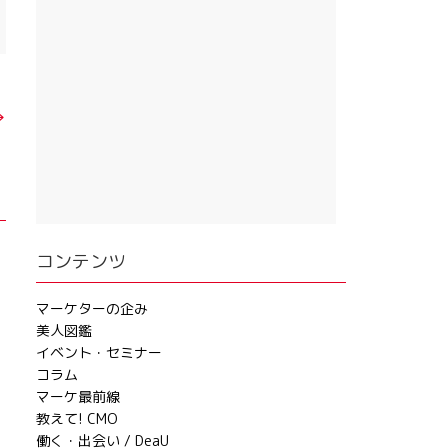
→
コンテンツ
マーケターの企み
美人図鑑
イベント・セミナー
コラム
マーケ最前線
教えて! CMO
働く・出会い / DeaU