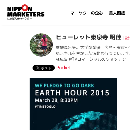
マーケターの企み
美人図鑑
ヒューレット秦泉寺 明佳
[
記
愛媛県出身。大学卒業後、広島〜東京〜
語スキルを生かした活動も行っています
な広告やTVコマーシャルのウォッチで
Pocket