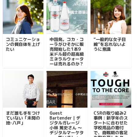
コミュニケーショ
中国発。コカ・コ
“一般的な女子目
ンの質自体を上げ
ーラがひそかに販
線”を忘れないよ
たい
売開始した1本9
うに意識
米ドル超の超高級
ミネラルウォータ
ーは売れるのか？
まだ誰も手をつけ
Guest
CSRの取り組み2
ていない「未開の
Bartender｜デ
事例：新学年のス
地･八戸」
ジタルガレージ
タートに合わせた
小林 篤史さん ～
学校用品の寄付
デジタルマーケタ
で、商戦期の客足