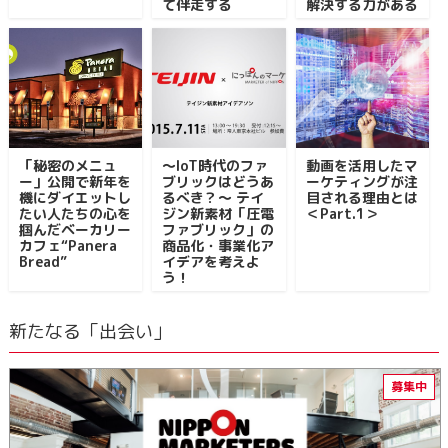
て伴走する
解決する力がある
「秘密のメニュ
〜IoT時代のファ
動画を活用したマ
ー」公開で新年を
ブリックはどうあ
ーケティングが注
機にダイエットし
るべき？〜 テイ
目される理由とは
たい人たちの心を
ジン新素材「圧電
＜Part.1＞
掴んだベーカリー
ファブリック」の
カフェ“Panera
商品化・事業化ア
Bread”
イデアを考えよ
う！
新たなる「出会い」