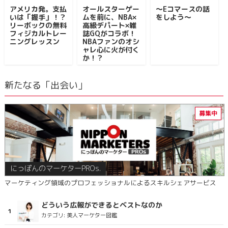
アメリカ発。支払
オールスターゲー
～Eコマースの話
いは「握手」！？
ムを前に、NBA×
をしよう～
リーボックの無料
高級デパート×雑
フィジカルトレー
誌GQがコラボ！
ニングレッスン
NBAファンのオシ
ャレ心に火が付く
か！？
新たなる「出会い」
にっぽんのマーケターPROs.
マーケティング領域のプロフェッショナルによるスキルシェアサービス
どういう広報ができるとベストなのか
カテゴリ:
美人マーケター図鑑