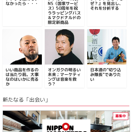
なかったら・・・
NS（国家サービ
ぜ？』を見出し、
ス）50周年を祝
それを分析する
うラッピングバス
＆マクドナルドの
限定新商品
いい商品を作るの
オンガクの明るい
日本酒の"切り込
は当たり前。大事
未来；マーケティ
み隊長"でありた
なのはいかに売る
ングは音楽を救
い
か
う？
新たなる「出会い」