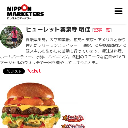
ヒューレット秦泉寺 明佳
[
記事一覧
]
愛媛県出身。大学卒業後、広島〜東京〜アメリカと移り
住んだフリーランスライター。 通訳、英会話講師など英
語スキルを生かした活動も行っています。趣味は料理、
ホームパーティー、水泳、ハイキング。各国のユニークな広告やTVコ
マーシャルのウォッチで一日を費やしてしまうことも。
Pocket