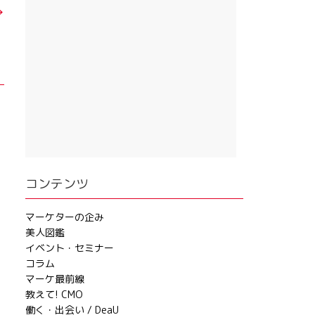
→
コンテンツ
マーケターの企み
美人図鑑
イベント・セミナー
コラム
マーケ最前線
教えて! CMO
働く・出会い / DeaU