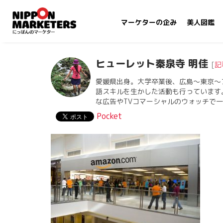
マーケターの企み
美人図鑑
ヒューレット秦泉寺 明佳
[
記
愛媛県出身。大学卒業後、広島〜東京〜
語スキルを生かした活動も行っています
な広告やTVコマーシャルのウォッチで
Pocket