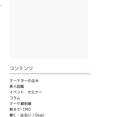
コンテンツ
マーケターの企み
美人図鑑
イベント・セミナー
コラム
マーケ最前線
教えて! CMO
働く・出会い / DeaU