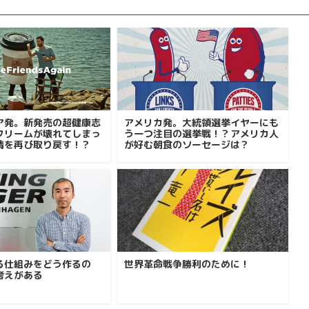
ア発。新発売の超健康志
アメリカ発。大統領選挙イヤーにも
クリームが壊れてしまっ
う一つ注目の選挙戦！？アメリカ人
情を再び取り戻す！？
が好む朝食のソーセージは？
る仕組みをどう作るの
世界革命戦争勝利のために！
考えがある