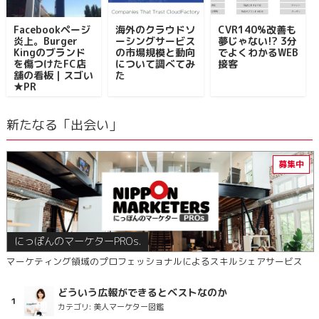
Facebookページ
海外のクラウドソ
CVR140%改善も
炎上。Burger
ーシングサービス
夢じゃない!? 3分
Kingのブランド
の市場規模と動向
でよくわかるWEB
を傷つけたFC店
について調べてみ
接客
舗の看板｜スゴい
た
★PR
新たなる「出会い」
にっぽんのマーケターPROs.
マーケティング領域のプロフェッショナルによるスキルシェアサービス
どういう広報ができるとベストなのか
カテゴリ:
美人マーケター図鑑