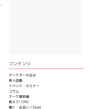
コンテンツ
マーケターの企み
美人図鑑
イベント・セミナー
コラム
マーケ最前線
教えて! CMO
働く・出会い / DeaU