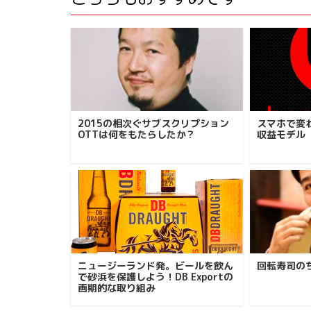
2015の相次ぐサブスクリプション
スマホで変
OTTは何をもたらしたか？
収益モデル
ニュージーランド発。ビールを飲ん
回転寿司の
で砂浜を保護しよう！DB Exportの
画期的な取り組み