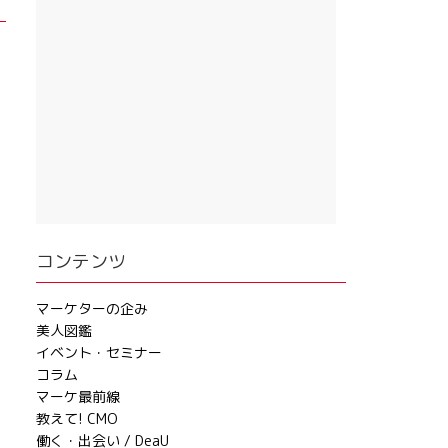
コンテンツ
マーケターの企み
美人図鑑
イベント・セミナー
コラム
マーケ最前線
教えて! CMO
働く・出会い / DeaU